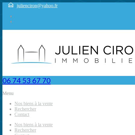
:
julienciron@yahoo.fr
06 74 53 67 70
Menu
Nos biens à la vente
Rechercher
Contact
Nos biens à la vente
Rechercher