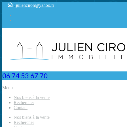
:
julienciron@yahoo.fr
06 74 53 67 70
Menu
Nos biens à la vente
Rechercher
Contact
Nos biens à la vente
Rechercher