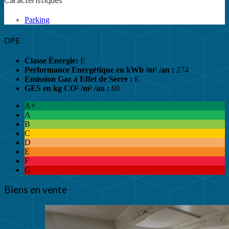
Parking
DPE
Classe Énergie:
E
Performance Energétique en kWh /m² /an :
274
Emission Gaz à Effet de Serre :
E
GES en kg CO² /m² /an :
60
A+
A
B
C
D
E
F
G
Biens en vente