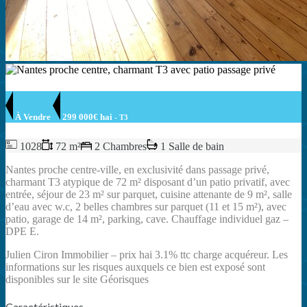
À Vendre
299 000€ hai
- T3
1028
72 m²
2 Chambres
1 Salle de bain
Nantes proche centre-ville, en exclusivité dans passage privé,
charmant T3 atypique de 72 m² disposant d’un patio privatif, avec
entrée, séjour de 23 m² sur parquet, cuisine attenante de 9 m², salle
d’eau avec w.c, 2 belles chambres sur parquet (11 et 15 m²), avec
patio, garage de 14 m², parking, cave. Chauffage individuel gaz –
DPE E.
Julien Ciron Immobilier – prix hai 3.1% ttc charge acquéreur. Les
informations sur les risques auxquels ce bien est exposé sont
disponibles sur le site Géorisques
Caractéristiques