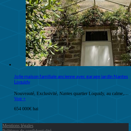
Jolie maison familiale ancienne avec garage jardin Nantes
Loquidy
Nouveauté, Exclusivité, Nantes quartier Loquidy, au calme,…
Voir +
654 000€ hai
Mentions légales
Politique de confidentialité