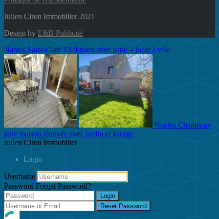
Julien Ciron Immobilier 2021
Design by
E&B Publicité
Nantes Saint-Clair T3 duplex avec patio – local à vélo
Nantes Chantenay
jolie maison rénovée avec jardin et garage
Julien Ciron Immobilier
Login
Username
Password
Forget Password?
Login
Reset Password