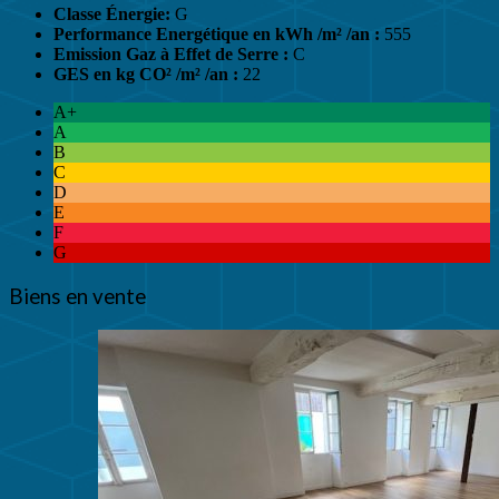
Classe Énergie:
G
Performance Energétique en kWh /m² /an :
555
Emission Gaz à Effet de Serre :
C
GES en kg CO² /m² /an :
22
A+
A
B
C
D
E
F
G
Biens en vente