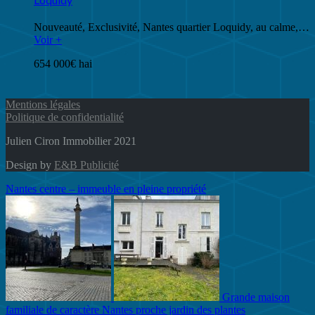
Nouveauté, Exclusivité, Nantes quartier Loquidy, au calme,…
Voir +
654 000€ hai
Mentions légales
Politique de confidentialité
Julien Ciron Immobilier 2021
Design by
E&B Publicité
Nantes centre – immeuble en pleine propriété
Grande maison
familiale de caractère Nantes proche jardin des plantes