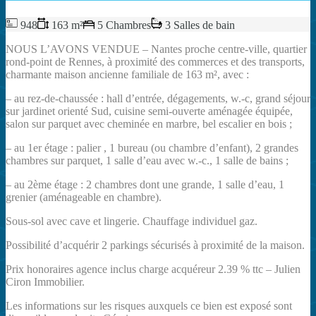
948
163 m²
5 Chambres
3 Salles de bain
NOUS L’AVONS VENDUE – Nantes proche centre-ville, quartier
rond-point de Rennes, à proximité des commerces et des transports,
charmante maison ancienne familiale de 163 m², avec :
– au rez-de-chaussée : hall d’entrée, dégagements, w.-c, grand séjour
sur jardinet orienté Sud, cuisine semi-ouverte aménagée équipée,
salon sur parquet avec cheminée en marbre, bel escalier en bois ;
– au 1er étage : palier , 1 bureau (ou chambre d’enfant), 2 grandes
chambres sur parquet, 1 salle d’eau avec w.-c., 1 salle de bains ;
– au 2ème étage : 2 chambres dont une grande, 1 salle d’eau, 1
grenier (aménageable en chambre).
Sous-sol avec cave et lingerie. Chauffage individuel gaz.
Possibilité d’acquérir 2 parkings sécurisés à proximité de la maison.
Prix honoraires agence inclus charge acquéreur 2.39 % ttc – Julien
Ciron Immobilier.
Les informations sur les risques auxquels ce bien est exposé sont