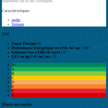
disponibles sur le site Géorisques.
Caractéristiques
jardin
Terrasse
DPE
Classe Énergie:
D
Performance Energétique en kWh /m² /an :
181
Emission Gaz à Effet de Serre :
D
GES en kg CO² /m² /an :
33
A+
A
B
C
D
E
F
G
Biens en vente